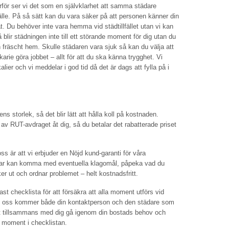
ärför ser vi det som en självklarhet att samma städare
lfälle. På så sätt kan du vara säker på att personen känner din
at. Du behöver inte vara hemma vid städtillfället utan vi kan
lir städningen inte till ett störande moment för dig utan du
 fräscht hem. Skulle städaren vara sjuk så kan du välja att
arie göra jobbet – allt för att du ska känna trygghet. Vi
er och vi meddelar i god tid då det är dags att fylla på i
s storlek, så det blir lätt att hålla koll på kostnaden.
v RUT-avdraget åt dig, så du betalar det rabatterade priset
oss är att vi erbjuder en Nöjd kund-garanti för våra
mar kan komma med eventuella klagomål, påpeka vad du
ker ut och ordnar problemet – helt kostnadsfritt.
st checklista för att försäkra att alla moment utförs vid
 hos oss kommer både din kontaktperson och den städare som
att tillsammans med dig gå igenom din bostads behov och
e moment i checklistan.