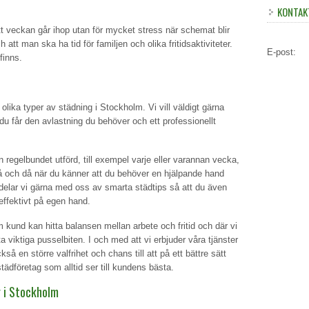
KONTAK
t veckan går ihop utan för mycket stress när schemat blir
att man ska ha tid för familjen och olika fritidsaktiviteter.
E-post:
 finns.
olika typer av städning i Stockholm. Vi vill väldigt gärna
u får den avlastning du behöver och ett professionellt
 regelbundet utförd, till exempel varje eller varannan vecka,
å och då när du känner att du behöver en hjälpande hand
 delar vi gärna med oss av smarta städtips så att du även
effektivt på egen hand.
som kund kan hitta balansen mellan arbete och fritid och där vi
 viktiga pusselbiten. I och med att vi erbjuder våra tjänster
så en större valfrihet och chans till att på ett bättre sätt
 städföretag som alltid ser till kundens bästa.
 i Stockholm