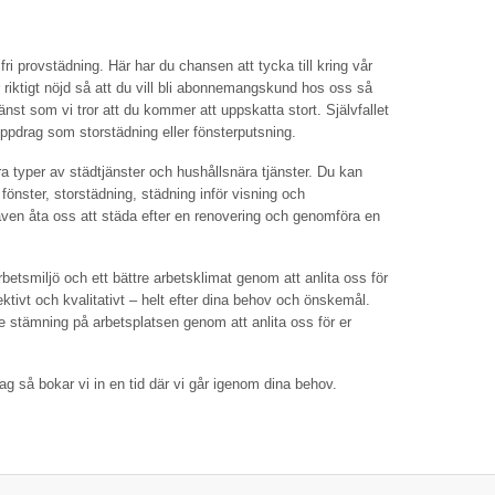
sfri provstädning. Här har du chansen att tycka till kring vår
ir riktigt nöjd så att du vill bli abonnemangskund hos oss så
jänst som vi tror att du kommer att uppskatta stort. Självfallet
ppdrag som storstädning eller fönsterputsning.
 typer av städtjänster och hushållsnära tjänster. Du kan
fönster, storstädning, städning inför visning och
 även åta oss att städa efter en renovering och genomföra en
etsmiljö och ett bättre arbetsklimat genom att anlita oss för
ektivt och kvalitativt – helt efter dina behov och önskemål.
e stämning på arbetsplatsen genom att anlita oss för er
 så bokar vi in en tid där vi går igenom dina behov.