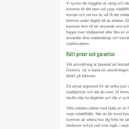
Vi tycker din trygghet är viktig och d
kommer till ditt hem vid varje städtil
bostad och vet hur du vill få det städ
komma under dagtid då du arbetar. Då b
kommer hem till ett skinande rent och
hoppa över städpasset eller låta en vik
använder dina städredskap och kemikali
städskrubben.
Rätt priser och garantier
Vår prissättning är baserad på bostaden
Givetvis tar vi hand om ansökningen a
direkt på fakturan.
Ett annat argument för att anlita just 
städtjänster och där du inom 24 tim
skulle vilja ha åtgärdat och där vi ryc
Våra städare jobbar med hjälp av en fa
varje städtillfälle. När du blir kund
kommer att arbeta hos dig förbi för 
beskriver också vad som ingår i varj